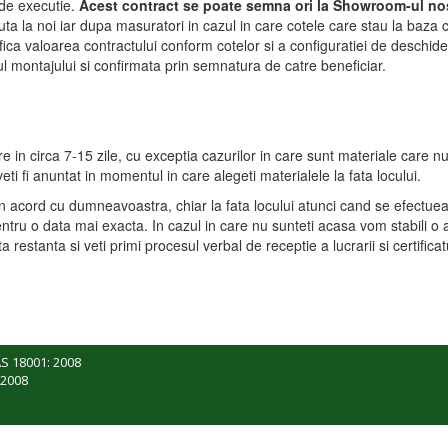
 de executie.
Acest contract se poate semna ori la Showroom-ul nos
a la noi iar dupa masuratori in cazul in care cotele care stau la baza c
fica valoarea contractului conform cotelor si a configuratiei de deschide
l montajului si confirmata prin semnatura de catre beneficiar.
tre in circa 7-15 zile, cu exceptia cazurilor in care sunt materiale care n
i fi anuntat in momentul in care alegeti materialele la fata locului.
n acord cu dumneavoastra, chiar la fata locului atunci cand se efectue
ntru o data mai exacta. In cazul in care nu sunteti acasa vom stabili o al
restanta si veti primi procesul verbal de receptie a lucrarii si certificat
S 18001: 2008
 2008