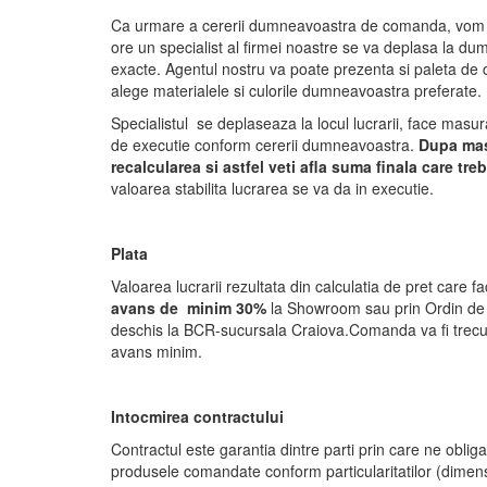
Ca urmare a cererii dumneavoastra de comanda, vom 
ore un specialist al firmei noastre se va deplasa la d
exacte. Agentul nostru va poate prezenta si paleta de c
alege materialele si culorile dumneavoastra preferate.
Specialistul se deplaseaza la locul lucrarii, face mas
de executie conform cererii dumneavoastra.
Dupa masu
recalcularea si astfel veti afla suma finala care tre
valoarea stabilita lucrarea se va da in executie.
Plata
Valoarea lucrarii rezultata din calculatia de pret care f
avans de minim 30%
la Showroom sau prin Ordin d
deschis la BCR-sucursala Craiova.Comanda va fi trecut
avans minim.
Intocmirea contractului
Contractul este garantia dintre parti prin care ne oblig
produsele comandate conform particularitatilor (dimensi