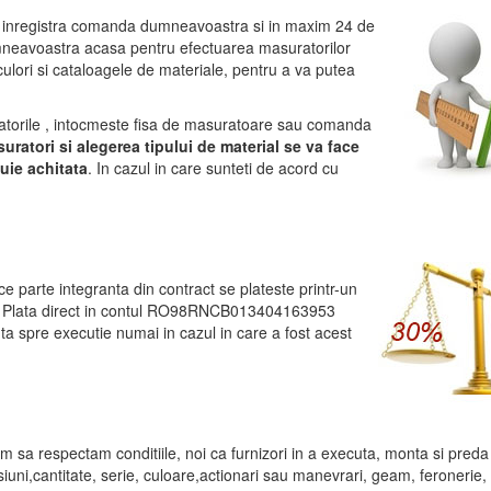
inregistra comanda dumneavoastra si in maxim 24 de
umneavoastra acasa pentru efectuarea masuratorilor
ulori si cataloagele de materiale, pentru a va putea
uratorile , intocmeste fisa de masuratoare sau comanda
ratori si alegerea tipului de material se va face
buie achitata
. In cazul in care sunteti de acord cu
ace parte integranta din contract se plateste printr-un
e Plata direct in contul RO98RNCB013404163953
a spre executie numai in cazul in care a fost acest
am sa respectam conditiile, noi ca furnizori in a executa, monta si preda
uni,cantitate, serie, culoare,actionari sau manevrari, geam, feronerie,