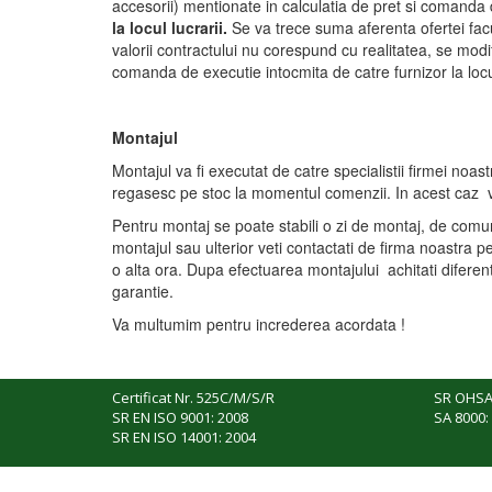
accesorii) mentionate in calculatia de pret si comanda
la locul lucrarii.
Se va trece suma aferenta ofertei facut
valorii contractului nu corespund cu realitatea, se modi
comanda de executie intocmita de catre furnizor la locu
Montajul
Montajul va fi executat de catre specialistii firmei noas
regasesc pe stoc la momentul comenzii. In acest caz vet
Pentru montaj se poate stabili o zi de montaj, de comu
montajul sau ulterior veti contactati de firma noastra pe
o alta ora. Dupa efectuarea montajului achitati diferenta 
garantie.
Va multumim pentru increderea acordata !
Certificat Nr. 525C/M/S/R
SR OHSA
SR EN ISO 9001: 2008
SA 8000:
SR EN ISO 14001: 2004