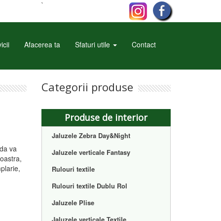
`
icii
Afacerea ta
Sfaturi utile
Contact
Categorii produse
Produse de interior
Jaluzele Zebra Day&Night
ida va
Jaluzele verticale Fantasy
oastra,
plarie,
Rulouri textile
Rulouri textile Dublu Rol
Jaluzele Plise
Jaluzele verticale Textile