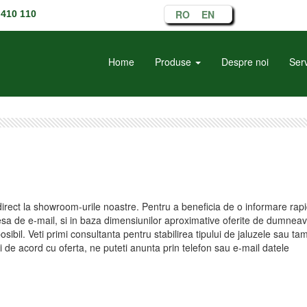
RO
EN
410 110
Home
Produse
Despre noi
Serv
direct la showroom-urile noastre. Pentru a beneficia de o informare rap
esa de e-mail, si in baza dimensiunilor aproximative oferite de dumneav
osibil. Veti primi consultanta pentru stabilirea tipului de jaluzele sau tam
ti de acord cu oferta, ne puteti anunta prin telefon sau e-mail datele