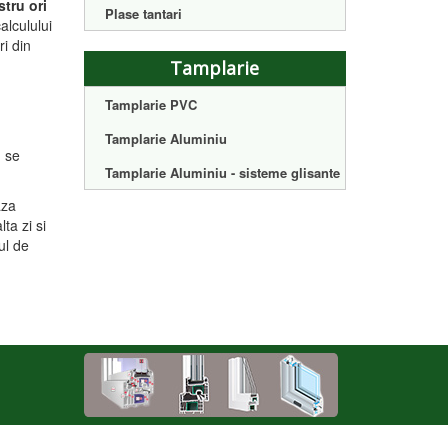
tru ori
Plase tantari
alculului
ri din
Tamplarie
Tamplarie PVC
Tamplarie Aluminiu
u se
Tamplarie Aluminiu - sisteme glisante
aza
ta zi si
ul de