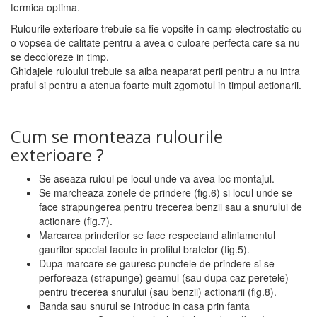
termica optima.
Rulourile exterioare trebuie sa fie vopsite in camp electrostatic cu
o vopsea de calitate pentru a avea o culoare perfecta care sa nu
se decoloreze in timp.
Ghidajele ruloului trebuie sa aiba neaparat perii pentru a nu intra
praful si pentru a atenua foarte mult zgomotul in timpul actionarii.
Cum se monteaza rulourile
exterioare ?
Se aseaza ruloul pe locul unde va avea loc montajul.
Se marcheaza zonele de prindere (fig.6) si locul unde se
face strapungerea pentru trecerea benzii sau a snurului de
actionare (fig.7).
Marcarea prinderilor se face respectand aliniamentul
gaurilor special facute in profilul bratelor (fig.5).
Dupa marcare se gauresc punctele de prindere si se
perforeaza (strapunge) geamul (sau dupa caz peretele)
pentru trecerea snurului (sau benzii) actionarii (fig.8).
Banda sau snurul se introduc in casa prin fanta