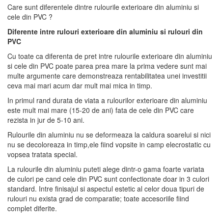
Care sunt diferentele dintre rulourile exterioare din aluminiu si
cele din PVC ?
Diferente intre rulouri exterioare din aluminiu si rulouri din
PVC
Cu toate ca diferenta de pret intre rulourile exterioare din aluminiu
si cele din PVC poate parea prea mare la prima vedere sunt mai
multe argumente care demonstreaza rentabilitatea unei investitii
ceva mai mari acum dar mult mai mica in timp.
In primul rand durata de viata a rulourilor exterioare din aluminiu
este mult mai mare (15-20 de ani) fata de cele din PVC care
rezista in jur de 5-10 ani.
Rulourile din aluminiu nu se deformeaza la caldura soarelui si nici
nu se decoloreaza in timp,ele fiind vopsite in camp elecrostatic cu
vopsea tratata special.
La rulourile din aluminiu puteti alege dintr-o gama foarte variata
de culori pe cand cele din PVC sunt confectionate doar in 3 culori
standard. Intre finisajul si aspectul estetic al celor doua tipuri de
rulouri nu exista grad de comparatie; toate accesoriile fiind
complet diferite.