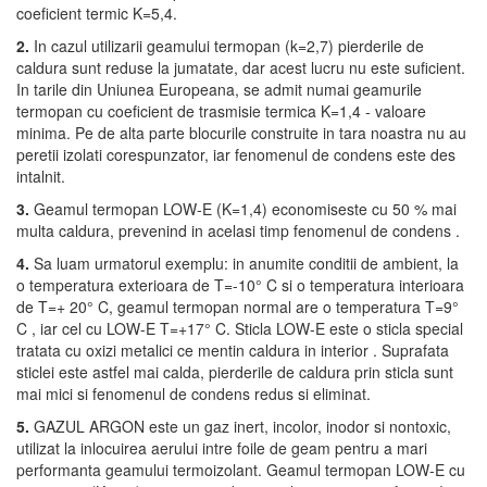
coeficient termic K=5,4.
2.
In cazul utilizarii geamului termopan (k=2,7) pierderile de
caldura sunt reduse la jumatate, dar acest lucru nu este suficient.
In tarile din Uniunea Europeana, se admit numai geamurile
termopan cu coeficient de trasmisie termica K=1,4 - valoare
minima. Pe de alta parte blocurile construite in tara noastra nu au
peretii izolati corespunzator, iar fenomenul de condens este des
intalnit.
3.
Geamul termopan LOW-E (K=1,4) economiseste cu 50 % mai
multa caldura, prevenind in acelasi timp fenomenul de condens .
4.
Sa luam urmatorul exemplu: in anumite conditii de ambient, la
o temperatura exterioara de T=-10° C si o temperatura interioara
de T=+ 20° C, geamul termopan normal are o temperatura T=9°
C , iar cel cu LOW-E T=+17° C. Sticla LOW-E este o sticla special
tratata cu oxizi metalici ce mentin caldura in interior . Suprafata
sticlei este astfel mai calda, pierderile de caldura prin sticla sunt
mai mici si fenomenul de condens redus si eliminat.
5.
GAZUL ARGON este un gaz inert, incolor, inodor si nontoxic,
utilizat la inlocuirea aerului intre foile de geam pentru a mari
performanta geamului termoizolant. Geamul termopan LOW-E cu