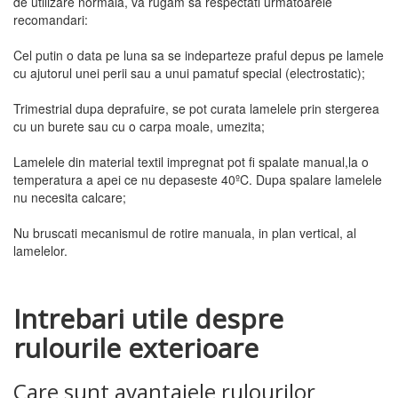
de utilizare normala, va rugam sa respectati urmatoarele
recomandari:
Cel putin o data pe luna sa se indeparteze praful depus pe lamele
cu ajutorul unei perii sau a unui pamatuf special (electrostatic);
Trimestrial dupa deprafuire, se pot curata lamelele prin stergerea
cu un burete sau cu o carpa moale, umezita;
Lamelele din material textil impregnat pot fi spalate manual,la o
temperatura a apei ce nu depaseste 40ºC. Dupa spalare lamelele
nu necesita calcare;
Nu bruscati mecanismul de rotire manuala, in plan vertical, al
lamelelor.
Intrebari utile despre
rulourile exterioare
Care sunt avantajele rulourilor