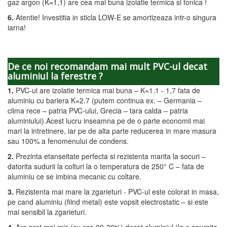
gaz argon (K=1,1) are cea mai buna izolatie termica si fonica !
6.
Atentie! Investitia in sticla LOW-E se amortizeaza intr-o singura
iarna!
De ce noi recomandam mai mult PVC-ul decat
aluminiul la ferestre ?
1.
PVC-ul are izolatie termica mai buna – K=1.1 - 1,7 fata de
aluminiu cu bariera K=2.7 (putem continua ex. – Germania –
clima rece – patria PVC-ului, Grecia – tara calda – patria
aluminiului).Acest lucru inseamna pe de o parte economii mai
mari la intretinere, iar pe de alta parte reducerea in mare masura
sau 100% a fenomenului de condens.
2.
Prezinta etanseitate perfecta si rezistenta marita la socuri –
datorita sudurii la colturi la o temperatura de 250° C – fata de
aluminiu ce se imbina mecanic cu coltare.
3.
Rezistenta mai mare la zgarieturi - PVC-ul este colorat in masa,
pe cand aluminiu (fiind metal) este vopsit electrostatic – si este
mai sensibil la zgarieturi.