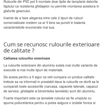
Rulourile din PVC pot fi montate doar lipite de tamplarie datorita
faptului ca rezistenta ghidajelor nu permite montarea acestora in
glafurile geamului.
Inainte de a face alegerea intre cele 2 tipuri de rulouri
comercializate credem ca ar fi bine sa puneti in balanta
caracteristicile enumerate mai sus.
Cum se recunosc rulourile exterioare
de calitate ?
Calitatea rulourilor exterioare
La rulourile exterioare din aluminiu exista mai multe variante de
executie si mai multe tipuri de materiale.
De aceea pentru a fi sigur ca veti cumpara un produs calitativ
trebuie sa va informati in prealabil daca la rulourile ce doriti sa le
cumparati toate accesoriile (carcasa, capacele laterale, capacul
de service, ghidajele si bineinteles lamelele) sunt din aluminiu.
Foarte important este ca lamelele ruloului sa fie umplute cu
spuma poliuretanica pentru a putea asigura o izolatie fonica si