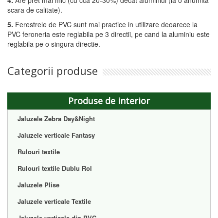
4.
Are pret mai mic (cu cca 20-30%) decat aluminiul (la o anumita
scara de calitate).
5.
Ferestrele de PVC sunt mai practice in utilizare deoarece la
PVC feroneria este reglabila pe 3 directii, pe cand la aluminiu este
reglabila pe o singura directie.
Categorii produse
Produse de interior
Jaluzele Zebra Day&Night
Jaluzele verticale Fantasy
Rulouri textile
Rulouri textile Dublu Rol
Jaluzele Plise
Jaluzele verticale Textile
Jaluzele verticale din PVC