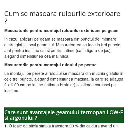
Cum se masoara rulourile exterioare
?
Masuratorile pentru montajul rulourilor exterioare pe geam
In cazul aplicarii pe geam se masoara din punctul de imbinare
dintre glaf si tocul geamului. Masuratoarea se face in trei puncte
atat pentru inaltime cat si pentru latime (ca in figura de jos),
alegand dimensiunea cea mai mica.
Masuratorile pentru montajul ruloului pe perete.
La montajul pe perete a ruloului se masoara din muchia glafului in
cele trei puncte, alegand dimensiunea maxima, la care se adauga
2 x 6.00 cm pe latime (latimea bratelor) si latimea carcasei pe
inaltime.
Care sunt avantajele geamului termopan LOW-E
si argonului ?
1.
O foaie de sticla simpla transfera 90 % din caldura avand un