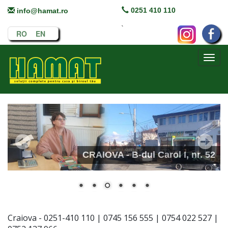
0251 410 110
info@hamat.ro
`
RO
EN
Toggl
navig
CRAIOVA - B-dul Carol I, nr. 52
Craiova - 0251-410 110 | 0745 156 555 | 0754 022 527 |