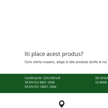
Iti place acest produs?
Cere oferta noastra, alege si alte produse dorite si noi 
Certificat Nr. 525C/M/S/R
SR OHSA
SR EN ISO 9001: 2008
SA 8000:
SR EN ISO 14001: 2004