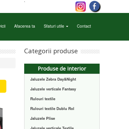
`
icii
Afacerea ta
Sfaturi utile
Contact
Categorii produse
Produse de interior
Jaluzele Zebra Day&Night
Jaluzele verticale Fantasy
Rulouri textile
Rulouri textile Dublu Rol
Jaluzele Plise
Jaluzele verticale Textile