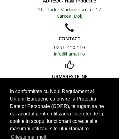
ADRESA - Hala Productie
Str. Tudor Vladimirescu, nr 17
Carcea, Dolj
CONTACT
0251-410 110
info@hamat.ro
URMARESTE-NE
In conformitate cu Noul Regulament al
Uniunii Europene cu privire la Protectia
Datelor Personale (GDPR), te rugam sa ne
dai acordul pentru utilizarea fisierelor de tip
CARIERE
cookie in scopul functionarii corecte si a
Cautam distribuitori Hamat
masurarii utilizarii site-ului Hamat.ro
in toata tara
Citeste mai mult