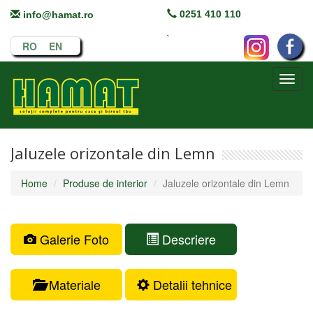
0251 410 110
info@hamat.ro
`
RO
EN
Toggl
navig
Jaluzele orizontale din Lemn
Home
Produse de interior
Jaluzele orizontale din Lemn
Galerie Foto
Descriere
Materiale
Detalii tehnice