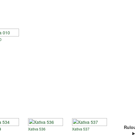
10
Rulou
4
Xativa 536
Xativa 537