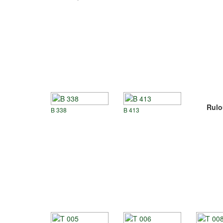
Rulo
B 338
B 413