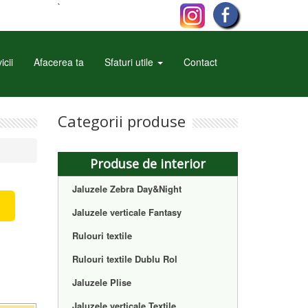
`
icii
Afacerea ta
Sfaturi utile
Contact
Categorii produse
Produse de interior
Jaluzele Zebra Day&Night
Jaluzele verticale Fantasy
Rulouri textile
Rulouri textile Dublu Rol
Jaluzele Plise
Jaluzele verticale Textile