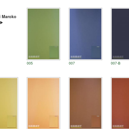
i Maroko
005
007
007-B