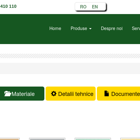
RO
EN
410 110
Home
Produse
Despre noi
Serv
Materiale
Detalii tehnice
Documente