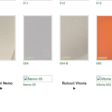
011
012
013
054
054-B
060
ri Nemo
Rulouri Vitoria
Nemo 05
Vitoria 003