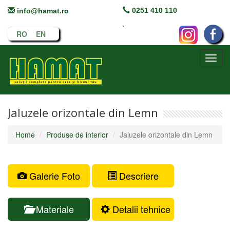
0251 410 110
info@hamat.ro
`
RO
EN
Toggl
navig
Jaluzele orizontale din Lemn
Home
Produse de interior
Jaluzele orizontale din Lemn
Galerie Foto
Descriere
Materiale
Detalii tehnice