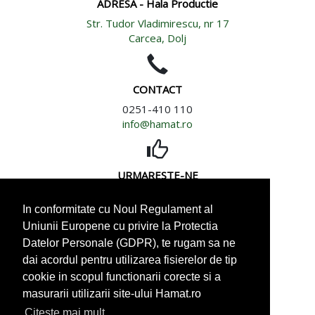
ADRESA - Hala Productie
Str. Tudor Vladimirescu, nr 17
Carcea, Dolj
CONTACT
0251-410 110
info@hamat.ro
URMARESTE-NE
In conformitate cu Noul Regulament al
Uniunii Europene cu privire la Protectia
Datelor Personale (GDPR), te rugam sa ne
dai acordul pentru utilizarea fisierelor de tip
CARIERE
cookie in scopul functionarii corecte si a
Cautam distribuitori Hamat
masurarii utilizarii site-ului Hamat.ro
in toata tara
Citeste mai mult