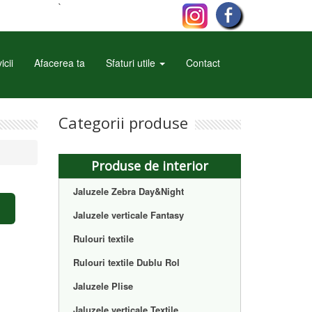
`
icii
Afacerea ta
Sfaturi utile
Contact
Categorii produse
Produse de interior
Jaluzele Zebra Day&Night
Jaluzele verticale Fantasy
Rulouri textile
Rulouri textile Dublu Rol
Jaluzele Plise
Jaluzele verticale Textile