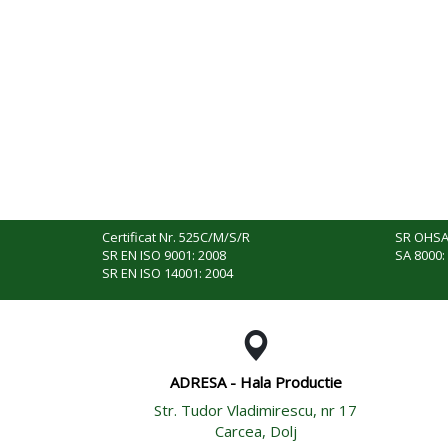
Certificat Nr. 525C/M/S/R
SR OHSA
SR EN ISO 9001: 2008
SA 8000:
SR EN ISO 14001: 2004
ADRESA - Hala Productie
Str. Tudor Vladimirescu, nr 17
Carcea, Dolj