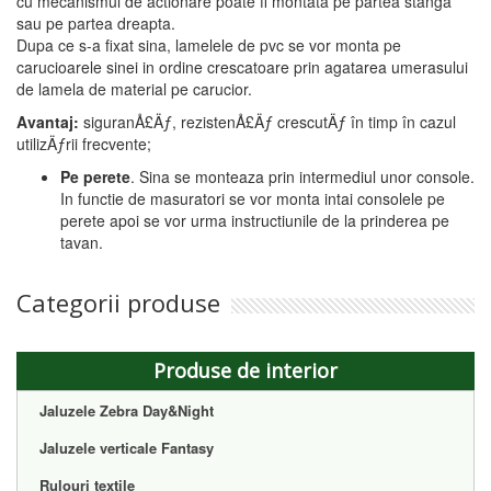
cu mecanismul de actionare poate fi montata pe partea stanga
sau pe partea dreapta.
Dupa ce s-a fixat sina, lamelele de pvc se vor monta pe
carucioarele sinei in ordine crescatoare prin agatarea umerasului
de lamela de material pe carucior.
Avantaj:
siguranÅ£Äƒ, rezistenÅ£Äƒ crescutÄƒ în timp în cazul
utilizÄƒrii frecvente;
Pe perete
. Sina se monteaza prin intermediul unor console.
In functie de masuratori se vor monta intai consolele pe
perete apoi se vor urma instructiunile de la prinderea pe
tavan.
Categorii produse
Produse de interior
Jaluzele Zebra Day&Night
Jaluzele verticale Fantasy
Rulouri textile