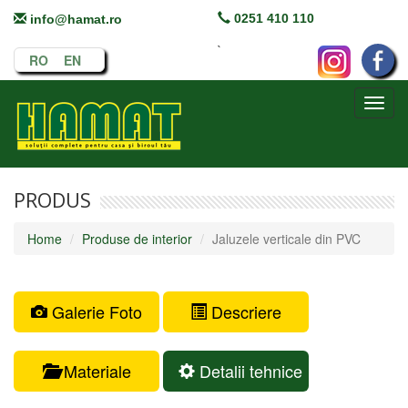
0251 410 110
info@hamat.ro
`
RO
EN
Toggl
navig
PRODUS
Home
Produse de interior
Jaluzele verticale din PVC
Galerie Foto
Descriere
Materiale
Detalii tehnice